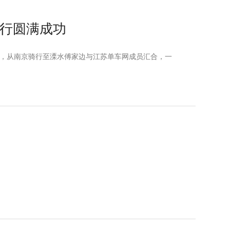
骑行圆满成功
奥会，从南京骑行至溧水傅家边与江苏单车网成员汇合，一